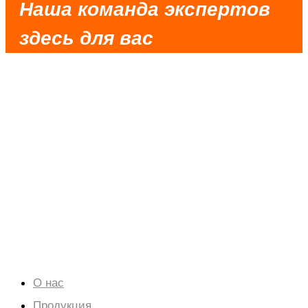
Наша команда экспертов
здесь для вас
Очень надежный партнер, своевременная
связь, разумное решение, быстрая доставка
и хорошее обслуживание.
Сотрудничество создает беспроигрышную
ситуацию.
О нас
Продукция