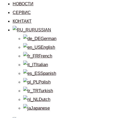
НОВОСТИ
СЕРВИС
КОНТАКТ
RUSSIAN
German
English
French
Italian
Spanish
Polish
Turkish
Dutch
Japanese