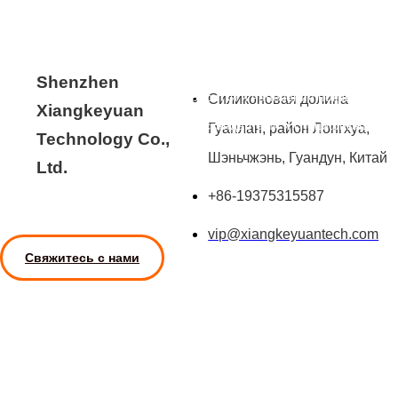
медицинской промышленности.
Мы обеспечиваем полное собственное производство - от поиска
сертифицированных материалов и снятия напряжения до
Shenzhen
окончательной механической обработки и нанесения покрытий -
Силиконовая долина
Xiangkeyuan
все в соответствии с отраслевыми стандартами и спецификациями
Гуанлан, район Лонгхуа,
Technology Co.,
OEM.
Шэньчжэнь, Гуандун, Китай
Ltd.
Свяжитесь с нами, чтобы обсудить ваши потребности в
+86-19375315587
прецизионных компонентах.
vip@xiangkeyuantech.com
Свяжитесь с нами