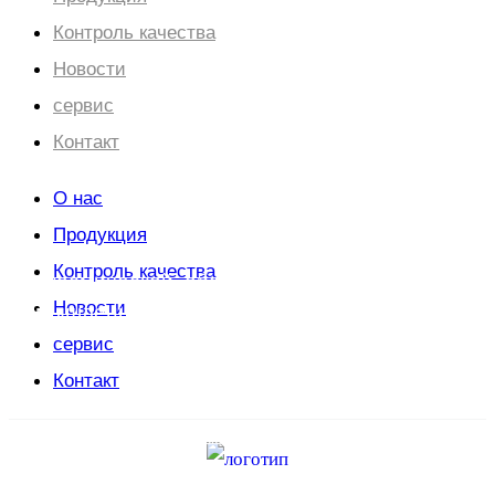
Контроль качества
Новости
сервис
Контакт
О нас
Продукция
Прецизионная обработка с ЧПУ для
Контроль качества
аэрокосмической, оборонной и медицинской
Новости
промышленности
сервис
Обладая более чем десятилетним опытом, мы специализируемся
Контакт
на высокоточном фрезеровании с ЧПУ, используя 3-осевые, 4-
осевые и передовые 6-осевые технологии. Наши возможности
отвечают строгим требованиям аэрокосмической, оборонной и