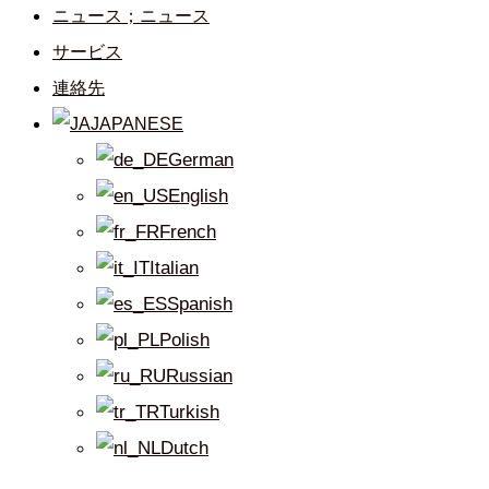
ニュース；ニュース
サービス
連絡先
JAPANESE
German
English
French
Italian
Spanish
Polish
Russian
Turkish
Dutch