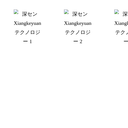
チーム
専門チーム、経験豊富なエンジニア、熟練したオペレ
ーター、認定検査員、多言語対応可能なコミュニケー
ターを擁し、合理的な生産工程設計、適格な製品、顧
客ニーズへの迅速な対応を可能にしています。.
ミッション