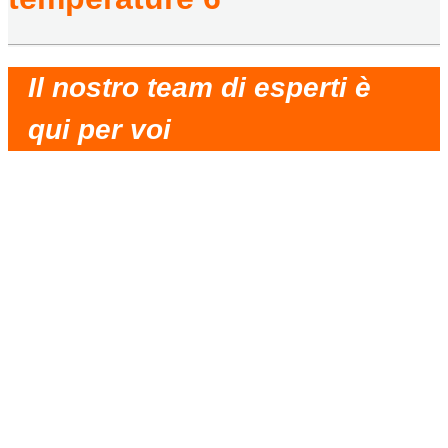
Il nostro team di esperti è
qui per voi
Partner molto affidabile, comunicazione
tempestiva, soluzione ragionevole, consegna
rapida e buon servizio.
La cooperazione crea una situazione
vantaggiosa per tutti.