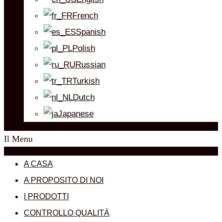
French
Spanish
Polish
Russian
Turkish
Dutch
Japanese
Il Menu
A CASA
A PROPOSITO DI NOI
I PRODOTTI
CONTROLLO QUALITÀ