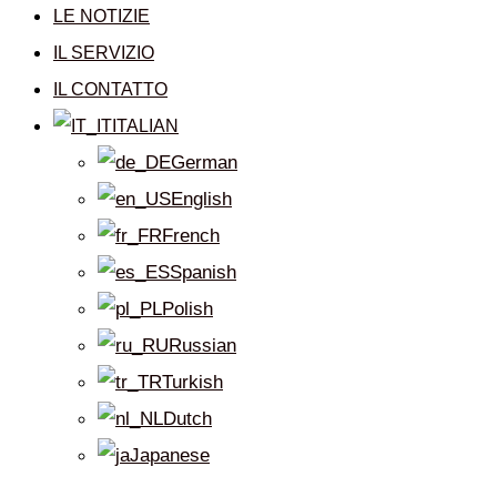
LE NOTIZIE
IL SERVIZIO
IL CONTATTO
ITALIAN
German
English
French
Spanish
Polish
Russian
Turkish
Dutch
Japanese