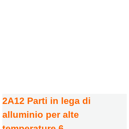
2A12 Parti In Lega Di
Alluminio Per Alte
Temperature 6
A CASA
/
I PRODOTTI
/
2A12 PARTI IN LEGA DI ALLUMINIO PER ALTE TEMPERATURE
/
2A12 PARTI IN LEGA DI ALLUMINIO PER ALTE TEMPERATURE 6
2A12 Parti in lega di
alluminio per alte
temperature 6