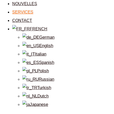
NOUVELLES
SERVICES
CONTACT
FRENCH
German
English
Italian
Spanish
Polish
Russian
Turkish
Dutch
Japanese