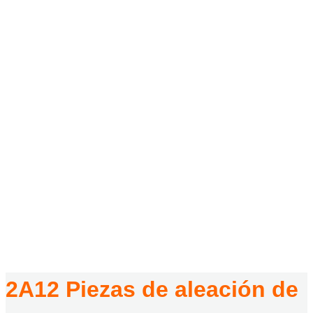
2A12 Piezas De
Aleación De Aluminio
De Alta Temperatura 8
HOGAR
/
PRODUCTOS
/
PIEZAS DE ALEACIÓN DE ALUMINIO DE ALTA TEMPERATURA
2A12
/
2A12 PIEZAS DE ALEACIÓN DE ALUMINIO DE ALTA
TEMPERATURA 8
2A12 Piezas de aleación de