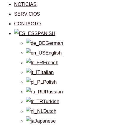
NOTICIAS
SERVICIOS
CONTACTO
SPANISH
German
English
French
Italian
Polish
Russian
Turkish
Dutch
Japanese